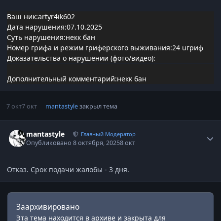
Ваш ник:artyr4ik602
Дата нарушения:07.10.2025
Суть нарушения:некк бан
Номер грифа и режим гриферского выживания:24 uгриф
Доказательства о нарушении (фото/видео):
Дополнительный комментарий:некк бан
7 окт
7 окт
mantastyle
закрыл тема
Статистика автора
mantastyle
Главный Модератор
Опубликовано
8 октября, 2025
8 окт
Отказ. Срок подачи жалобы - 3 дня.
Заархивировано
Эта тема находится в архиве и закрыта для