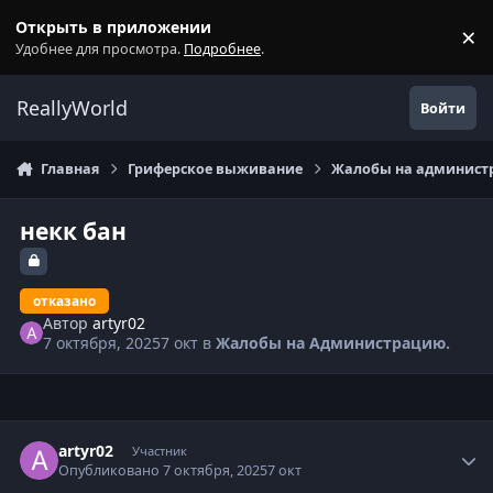
Перейти к содержанию
Открыть в приложении
×
С
Удобнее для просмотра.
Подробнее
.
ReallyWorld
Войти
Главная
Гриферское выживание
Жалобы на администр
некк бан
отказано
Автор
artyr02
7 октября, 2025
7 окт
в
Жалобы на Администрацию.
Статистика автора
artyr02
Участник
Опубликовано
7 октября, 2025
7 окт