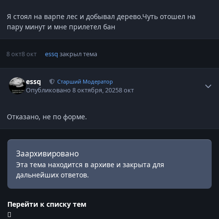
Я стоял на варпе лес и добывал дерево.Чуть отошел на
пару минут и мне прилетел бан
8 окт
8 окт
essq
закрыл тема
Статистика автора
essq
Старший Модератор
Опубликовано
8 октября, 2025
8 окт
Отказано, не по форме.
Заархивировано
Эта тема находится в архиве и закрыта для
дальнейших ответов.
Перейти к списку тем