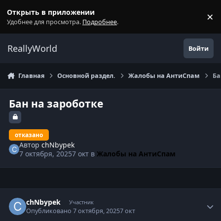
Перейти к содержанию
Открыть в приложении
×
С
Удобнее для просмотра.
Подробнее
.
ReallyWorld
Войти
Главная
Основной раздел.
Жалобы на АнтиСпам
Ба
Бан на зароботке
отказано
Автор
chNbypek
7 октября, 2025
7 окт
в
Жалобы на АнтиСпам
Статистика автора
chNbypek
Участник
Опубликовано
7 октября, 2025
7 окт