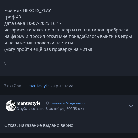
мой ник HEROES_PLAY
гриф 43
дата бана 10-07-2025:16:17
история:я тепался по ртп неар и нашёл типов пробрался
на фарму и просил откуп мне понадобилось выйти из игры
и не заметил проверки на читы
(могу пройти ещё раз проверку на читы)
(
7 окт
7 окт
mantastyle
закрыл тема
Статистика автора
mantastyle
Главный Модератор
Опубликовано
8 октября, 2025
8 окт
Отказ. Наказание выдано верно.