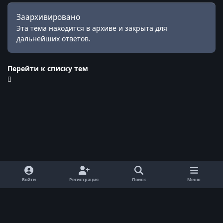
Заархивировано
Эта тема находится в архиве и закрыта для
дальнейших ответов.
Перейти к списку тем
Войти
Регистрация
Поиск
Меню
Обратная связь
Cookie-файлы
© ReallyWorld. Все права защищены.
Powered by
Invision Community