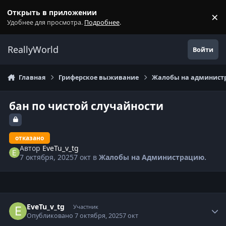
Перейти к содержанию
Открыть в приложении
×
С
Удобнее для просмотра.
Подробнее
.
ReallyWorld
Войти
Главная
Гриферское выживание
Жалобы на администр
бан по чистой случайности
отказано
Автор
EveTu_v_tg
7 октября, 2025
7 окт
в
Жалобы на Администрацию.
Статистика автора
EveTu_v_tg
Участник
Опубликовано
7 октября, 2025
7 окт