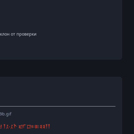
уклон от проверки
𒑣-𒑣𒋻 𒇬𒇲𒆸𐎣𒀼𒐏𒐏𒐕𒐕