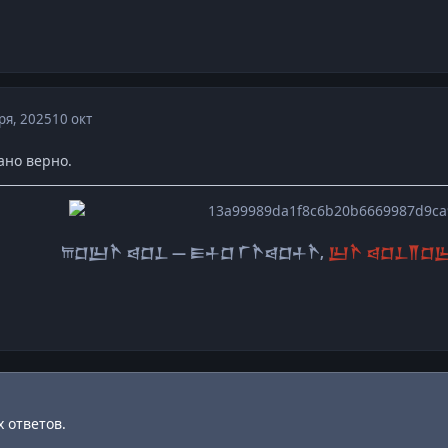
ря, 2025
10 окт
ано верно.
𐎠𒆸𒌨𒋻 𒁀𒆸𒁇 — 𒀼𒈦𒆸 𒇲𒋻𒁀𒆸𒈦𒋻,
𒌨𒋻 𒁀𒆸𒁇𒐖𒆸𒌨 
 ответов.