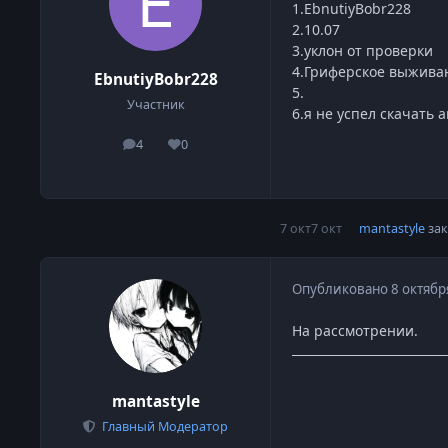
1.EbnutiyBobr228
2.10.07
3.уклон от проверки
4.Гриферское выжива
EbnutiyBobr228
5.
Участник
6.я не успел скачать 
4
0
сообщения
Репутация
7 окт
7 окт
mantastyle
зак
Опубликовано
8 октябр
На рассмотрении.
mantastyle
Главный Модератор