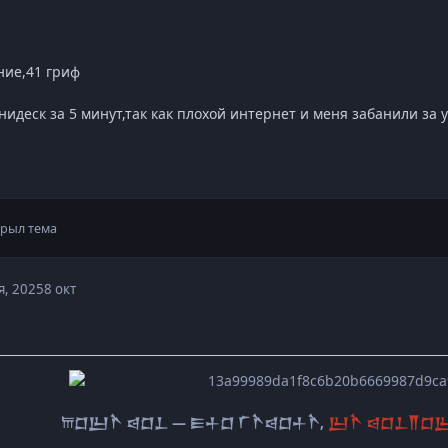
ние,41 гриф
анидеск за 5 минут,так как плохой интернет и меня забанили за 
рыл тема
я, 2025
8 окт
𐎠𒆸𒌨𒋻 𒁀𒆸𒁇 — 𒀼𒈦𒆸 𒇲𒋻𒁀𒆸𒈦𒋻,
𒌨𒋻 𒁀𒆸𒁇𒐖𒆸𒌨 