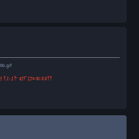
𒑣-𒑣𒋻 𒇬𒇲𒆸𐎣𒀼𒐏𒐏𒐕𒐕