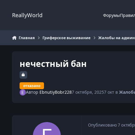
Перейти к содержанию
ReallyWorld
Форумы
Прави
Главная
Гриферское выживание
Жалобы на админи
нечестный бан
отказано
Автор
EbnutiyBobr228
7 октября, 2025
7 окт
в
Жалоб
Опубликовано
7 октябр