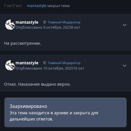
7 окт
7 окт
mantastyle
закрыл тема
Статистика автора
mantastyle
Главный Модератор
Опубликовано
8 октября, 2025
8 окт
На рассмотрении.
Статистика автора
mantastyle
Главный Модератор
Опубликовано
10 октября, 2025
10 окт
Отказ. Наказание выдано верно.
Заархивировано
Эта тема находится в архиве и закрыта для
дальнейших ответов.