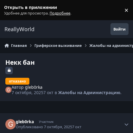
Перейти к содержанию
Открыть в приложении
×
С
Удобнее для просмотра.
Подробнее
.
ReallyWorld
Войти
Главная
Гриферское выживание
Жалобы на администр
Некк бан
отказано
Автор
gleb0rka
7 октября, 2025
7 окт
в
Жалобы на Администрацию.
Статистика автора
gleb0rka
Участник
Опубликовано
7 октября, 2025
7 окт