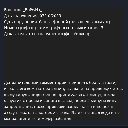
Ваш ник: _BoPwNk_
Дата нарушения: 07/10/2025
Суть нарушения: бан за фанпей (не вошёл в аккаунт)
Номер грифа и режим гриферского выживания: 5
Доказательства о нарушении (фото/видео):
Дополнительный комментарий: пришёл к брату в гости,
играл с его комп'ютерав майн, вызвали на проверку читов,
я ему кинул анидеск он не принимал его 5 минут, после
отпустил с провы и заного вызвал, через 2 минуты кинул
запрос в аник, после проверки зашёл на фп и вошёл в
аккаунт брата на котором стояла 2fa и я не знал кода и не
мог залогинится и модер забанил