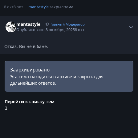
8 окт
8 окт
mantastyle
закрыл тема
Статистика автора
mantastyle
Главный Модератор
Опубликовано
8 октября, 2025
8 окт
Отказ. Вы не в бане.
Заархивировано
Эта тема находится в архиве и закрыта для
дальнейших ответов.
Перейти к списку тем