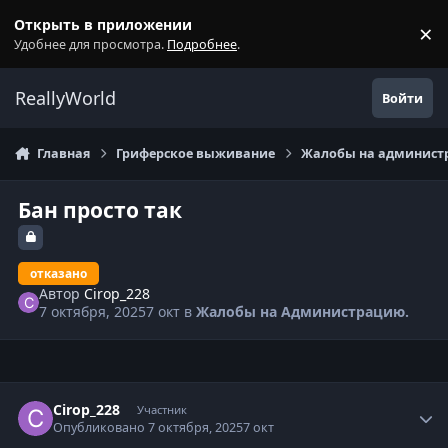
Перейти к содержанию
Открыть в приложении
×
С
Удобнее для просмотра.
Подробнее
.
ReallyWorld
Войти
Главная
Гриферское выживание
Жалобы на администр
Бан просто так
отказано
Автор
Cirop_228
7 октября, 2025
7 окт
в
Жалобы на Администрацию.
Статистика автора
Cirop_228
Участник
Опубликовано
7 октября, 2025
7 окт