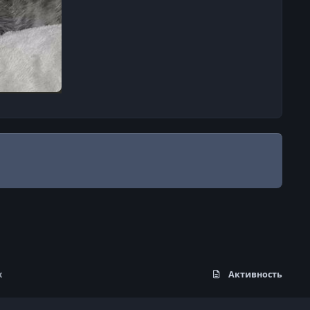
х
Активность