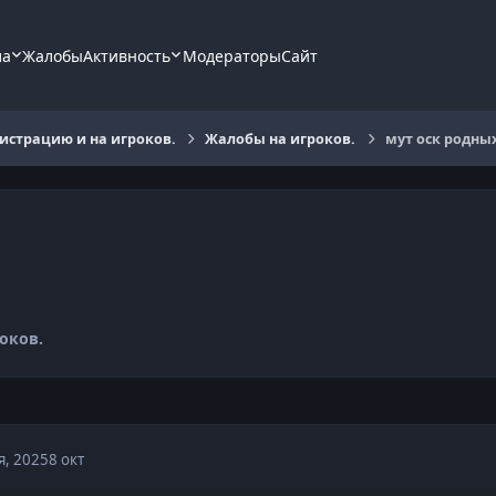
ла
Жалобы
Активность
Модераторы
Сайт
страцию и на игроков.
Жалобы на игроков.
мут оск родны
оков.
я, 2025
8 окт