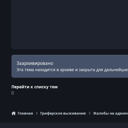
Заархивировано
Эта тема находится в архиве и закрыта для дальнейших
Перейти к списку тем
Главная
Гриферское выживание
Жалобы на админи