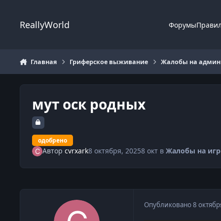
Перейти к содержанию
ReallyWorld
Форумы
Прави
Главная
Гриферское выживание
Жалобы на админи
мут оск родных
одобрено
Автор
cvrxark
8 октября, 2025
8 окт
в
Жалобы на игр
Опубликовано
8 октябр