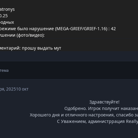
atronys
0.25
родных
режиме было нарушение (MEGA-GRIEF/GRIEF-1.16)
: 42
ушении (фото/видео):
ентарий: прошу выдать мут
тема
ря, 2025
10 окт
Здравствуйте!
Одобрено. Игрок получит наказан
Хорошего дня и отличного настроения, спасибо за
С Уважением, администррация Really