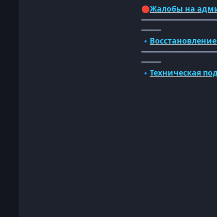
Жалобы на адм
🛑
━━━━━━━━━━━━━━━━━━━
━━━━━
Восстановление
🔹
━━━━━━━━━━━━━━━━━━━
━━━━━
Техническая по
🔹