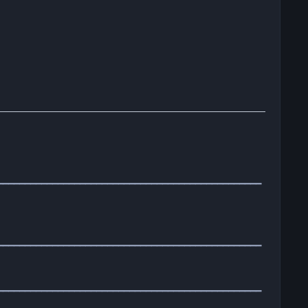
━━━━━━━━━━━━━━━━━━━━━━━━━━━━━━━━━━━━━━━━━━━━━━━━
━━━━━━━━━━━━━━━━━━━━━━━━━━━━━━━━━━━━━━━━━━━━━━━━
━━━━━━━━━━━━━━━━━━━━━━━━━━━━━━━━━━━━━━━━━━━━━━━━