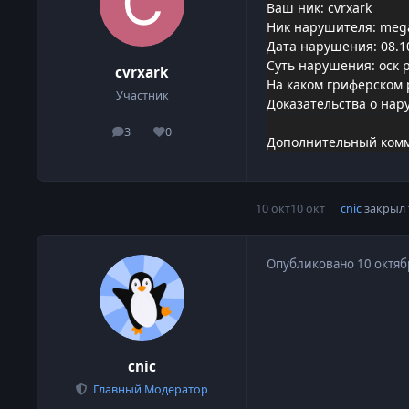
Ваш ник: cvrxark
Ник нарушителя: meg
Дата нарушения: 08.1
Суть нарушения: оск 
cvrxark
На каком гриферском 
Участник
Доказательства о нар
3
0
сообщения
Репутация
Дополнительный комм
10 окт
10 окт
cnic
закрыл 
Опубликовано
10 октяб
cnic
Главный Модератор