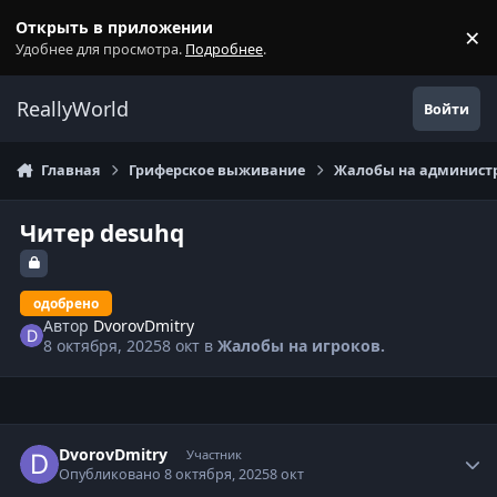
Перейти к содержанию
Открыть в приложении
×
С
Удобнее для просмотра.
Подробнее
.
ReallyWorld
Войти
Главная
Гриферское выживание
Жалобы на администр
Читер desuhq
одобрено
Автор
DvorovDmitry
8 октября, 2025
8 окт
в
Жалобы на игроков.
Статистика автора
DvorovDmitry
Участник
Опубликовано
8 октября, 2025
8 окт