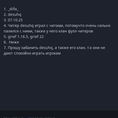
1. _difix_
2. desuhq
3. 07.10.25
4. Читер desuhq играл с читами, потомучто очень сильно
палился с ними, также у него клан фулл читеров
5. grief 1.16.5, grief 22
6. Ниже
7. Прошу забанить desuhq, а также его клан, т.к они не
дают спокойно играть игрокам