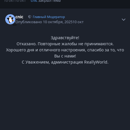
10 окт
10 окт
cnic
закрыл тема
Статистика автора
cnic
Главный Модератор
Опубликовано
10 октября, 2025
10 окт
Здравствуйте!
Отказано. Повторные жалобы не принимаются.
Хорошего дня и отличного настроения, спасибо за то, что
Вы с нами!
С Уважением, администрация ReallyWorld.