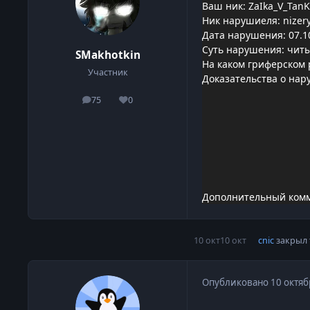
Ваш ник: ZaIka_V_Tan
Ник нарушиеля: nizery
Дата нарушения: 07.1
Суть нарушения: чит
SMakhotkin
На каком гриферском 
Участник
Доказательства о нар
75
0
сообщения
Репутация
Дополнительный коммен
10 окт
10 окт
cnic
закрыл 
Опубликовано
10 октяб