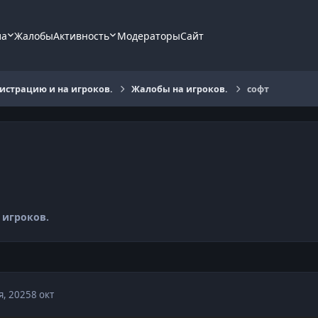
ла
Жалобы
Активность
Модераторы
Сайт
страцию и на игроков.
Жалобы на игроков.
софт
 игроков.
я, 2025
8 окт