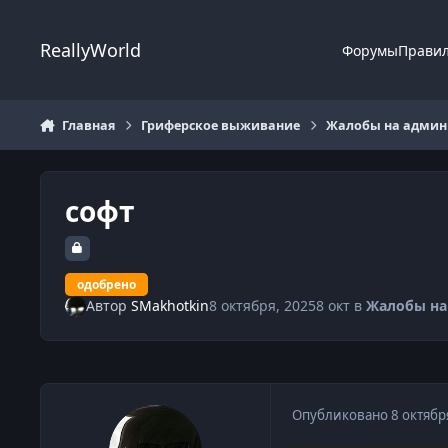
Перейти к содержанию
ReallyWorld
Форумы
Прави
Главная
Гриферское выживание
Жалобы на админи
софт
одобрено
Автор
SMakhotkin
8 октября, 2025
8 окт
в
Жалобы на
Опубликовано
8 октябр