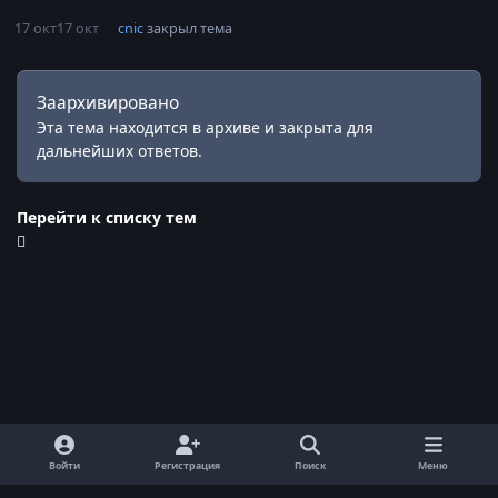
17 окт
17 окт
cnic
закрыл тема
Заархивировано
Эта тема находится в архиве и закрыта для
дальнейших ответов.
Перейти к списку тем
Войти
Регистрация
Поиск
Меню