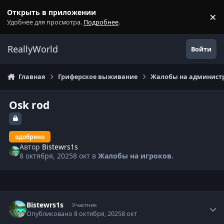
Перейти к содержанию
Открыть в приложении
×
С
Удобнее для просмотра.
Подробнее
.
ReallyWorld
Войти
Главная
Гриферское выживание
Жалобы на администр
Osk rod
одобрено
Автор
Bistewrs1s
8 октября, 2025
8 окт
в
Жалобы на игроков.
Статистика автора
Bistewrs1s
Участник
Опубликовано
8 октября, 2025
8 окт