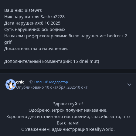
Ваш ник: Bistewrs
Ник нарушителя:Sashko2228
Дата нарушения:8.10.2025
Суть нарушения: оск родных
На каком гриферском режиме было нарушение: bedrock 2
grif
Доказательства о нарушении:
Дополнительный комментарий: 15 dnei mut)
Статистика автора
cnic
Главный Модератор
Опубликовано
10 октября, 2025
10 окт
Здравствуйте!
Одобрено. Игрок получит наказание.
Хорошего дня и отличного настроения, спасибо за то, что
Вы с нами!
С Уважением, администррация ReallyWorld.