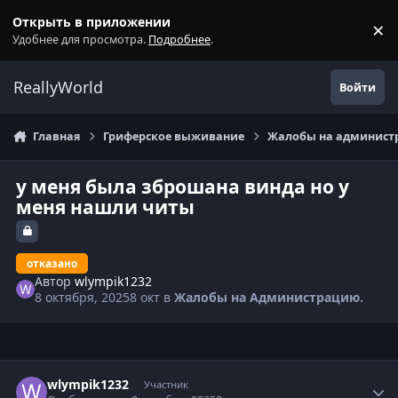
Перейти к содержанию
Открыть в приложении
×
С
Удобнее для просмотра.
Подробнее
.
ReallyWorld
Войти
Главная
Гриферское выживание
Жалобы на администр
у меня была зброшана винда но у
меня нашли читы
отказано
Автор
wlympik1232
8 октября, 2025
8 окт
в
Жалобы на Администрацию.
Статистика автора
wlympik1232
Участник