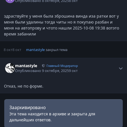
Опубликовано
8 октября, 2025
8 окт
здраствуйте у меня была зброшина винда иза ратки вот у
меня были удалины тогда читы но я покупаю разбан и
меня на автопрову и чтото нашли 2025-10-08 19:38 вотэто
время забанили
8 окт
8 окт
mantastyle
закрыл тема
Статистика автора
mantastyle
Главный Модератор
Опубликовано
9 октября, 2025
9 окт
Отказ, не по форме.
Заархивировано
Эта тема находится в архиве и закрыта для
дальнейших ответов.