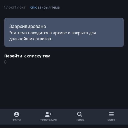
17 окт
17 окт
cnic
закрыл тема
Заархивировано
Эта тема находится в архиве и закрыта для
дальнейших ответов.
Перейти к списку тем
Войти
Регистрация
Поиск
Меню