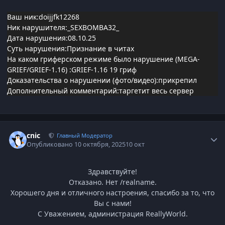
Ваш ник:doijjfk12268
Ник нарушителя:_SEXBOMBA32_
Дата нарушения:08.10.25
Суть нарушения:Признание в читах
На каком гриферском режиме было нарушение (MEGA-
GRIEF/GRIEF-1.16)
:
GRIEF-1.16 19 гриф
Доказательства о нарушении (фото/видео):прикрепил
Дополнительный комментарий:таргетит весь сервер
Статистика автора
cnic
Главный Модератор
Опубликовано
10 октября, 2025
10 окт
Здравствуйте!
Отказано. Нет /realname.
Хорошего дня и отличного настроения, спасибо за то, что
Вы с нами!
С Уважением, администрация ReallyWorld.