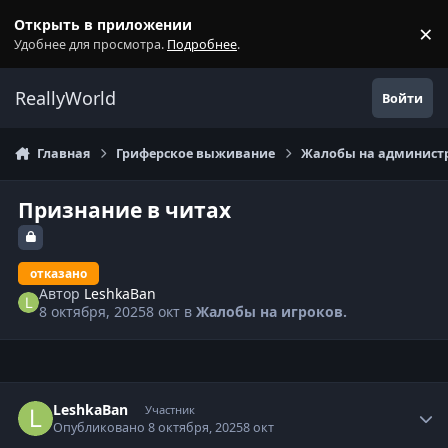
Перейти к содержанию
Открыть в приложении
×
С
Удобнее для просмотра.
Подробнее
.
ReallyWorld
Войти
Главная
Гриферское выживание
Жалобы на администр
Признание в читах
отказано
Автор
LeshkaBan
8 октября, 2025
8 окт
в
Жалобы на игроков.
Статистика автора
LeshkaBan
Участник
Опубликовано
8 октября, 2025
8 окт