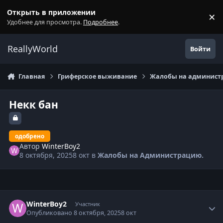
Перейти к содержанию
Открыть в приложении
×
С
Удобнее для просмотра.
Подробнее
.
ReallyWorld
Войти
Главная
Гриферское выживание
Жалобы на администр
Некк бан
одобрено
Автор
WinterBoy2
8 октября, 2025
8 окт
в
Жалобы на Администрацию.
Статистика автора
WinterBoy2
Участник
Опубликовано
8 октября, 2025
8 окт