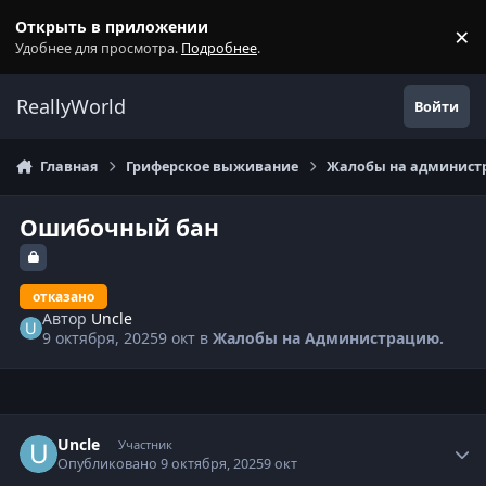
Перейти к содержанию
Открыть в приложении
×
С
Удобнее для просмотра.
Подробнее
.
ReallyWorld
Войти
Главная
Гриферское выживание
Жалобы на администр
Ошибочный бан
отказано
Автор
Uncle
9 октября, 2025
9 окт
в
Жалобы на Администрацию.
Статистика автора
Uncle
Участник
Опубликовано
9 октября, 2025
9 окт