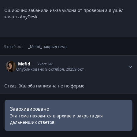
Ошибочно забанили из-за уклона от проверки а я ушёл
качать AnyDesk
9 окт
9 окт
_Mefid_
закрыл тема
Статистика автора
_Mefid_
Участник
Опубликовано
9 октября, 2025
9 окт
Отказ. Жалоба написана не по форме.
Заархивировано
Эта тема находится в архиве и закрыта для
дальнейших ответов.