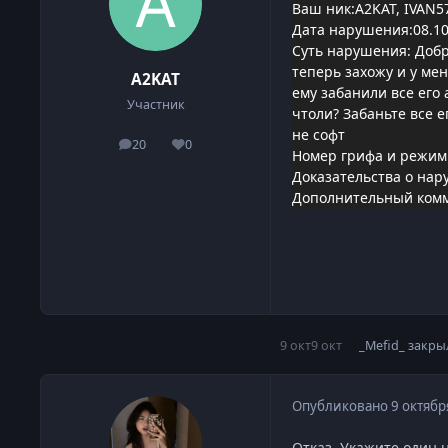
Ваш ник:A2KAT, IVAN57
Дата нарушения:08.10
Суть нарушения: Добры
теперь захожу и у ме
A2KAT
ему забанили все его 
Участник
чтоли? Забаньте все е
не софт
20
0
сообщения
Репутация
Номер грифа и режим
Доказательства о нар
Дополнительный коммен
9 окт
9 окт
_Mefid_
закры
Опубликовано
9 октябр
Отказ. Укажите один н