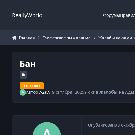
Перейти к содержанию
ReallyWorld
Форумы
Прави
Главная
Гриферское выживание
Жалобы на админи
Бан
отказано
Автор
A2KAT
9 октября, 2025
9 окт
в
Жалобы на Адм
Опубликовано
9 октябр