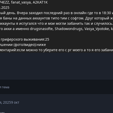
4EZZ, fanat_vasya, A2KAT1K
.2025
й день. Вчера заходил последний раз в онлайн где то в 18:30 
ня баны на данных аккаунтов типо тим с софтом. Друг который 
аккаунты я испугался что и мои могли забанить так и случилось.
го акки а именно drugsnasofte, Shadowondrugs, Vasya_Vpotoke, k
 гриферского выживания:25
ушении (фото/видео):ниже
тарий:если можно то уберите его с рг моего а то я его забани
л тема
я, 2025
9 окт
ик.