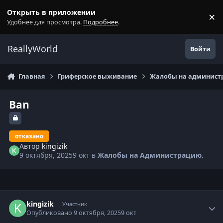
Перейти к содержанию
Открыть в приложении
×
С
Удобнее для просмотра.
Подробнее
.
ReallyWorld
Войти
Главная
Гриферское выживание
Жалобы на администр
Ban
отказано
Автор
kingizik
9 октября, 2025
9 окт
в
Жалобы на Администрацию.
Статистика автора
kingizik
Участник
Опубликовано
9 октября, 2025
9 окт