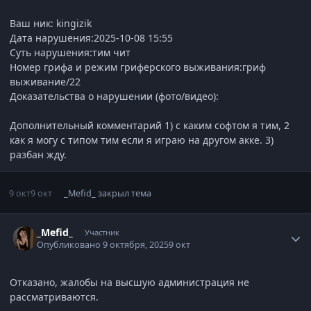
Ваш ник: kingizik
Дата нарушения:2025-10-08 15:55
Суть нарушения:тим чит
Номер грифа и режим гриферского выживания:гриф
выживание/22
Доказательства о нарушении (фото/видео):
Дополнительный комментарий 1) с каким софтом я тим, 2
как я могу с типом тим если я играю на другом акке. 3)
разбан жду.
9 окт
9 окт
_Mefid_
закрыл тема
Статистика автора
_Mefid_
Участник
Опубликовано
9 октября, 2025
9 окт
Отказано, жалобы на высшую администрация не
рассматриваются.