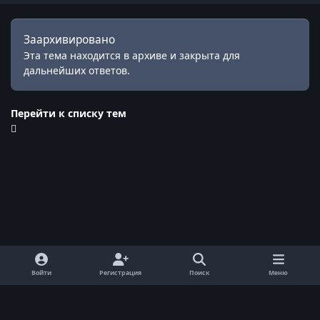
Заархивировано
Эта тема находится в архиве и закрыта для
дальнейших ответов.
Перейти к списку тем
Войти
Регистрация
Поиск
Меню
Обратная связь
Cookie-файлы
© ReallyWorld. Все права защищены.
Powered by
Invision Community