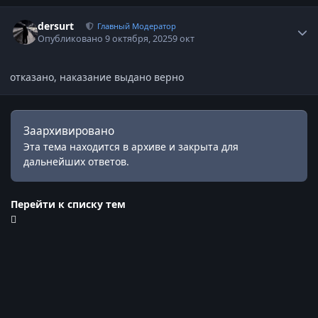
Статистика автора
dersurt
Главный Модератор
Опубликовано
9 октября, 2025
9 окт
отказано, наказание выдано верно
Заархивировано
Эта тема находится в архиве и закрыта для
дальнейших ответов.
Перейти к списку тем