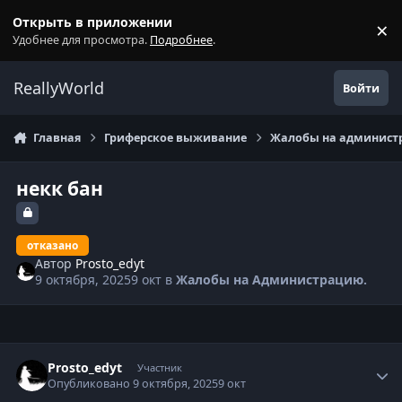
Перейти к содержанию
Открыть в приложении
×
С
Удобнее для просмотра.
Подробнее
.
ReallyWorld
Войти
Главная
Гриферское выживание
Жалобы на администр
некк бан
отказано
Автор
Prosto_edyt
9 октября, 2025
9 окт
в
Жалобы на Администрацию.
Статистика автора
Prosto_edyt
Участник
Опубликовано
9 октября, 2025
9 окт