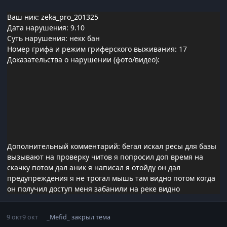
Ваш ник: zeka_pro_201325
Дата нарушения: 9.10
Суть нарушения: некк бан
Номер грифа и режим гриферского выживания: 17
Доказательства о нарушении (фото/видео):
Дополнительный комментарий: бегал искал ресы для базы
вызывают на проверку читов я попросил доп время на
скачку потом дал аник я написал я отойду он дал
предупреждения я не трогал мышь там видно потом когда
он получил доступ меня забанили на реке видно
9 окт
9 окт
_Mefid_
закрыл тема