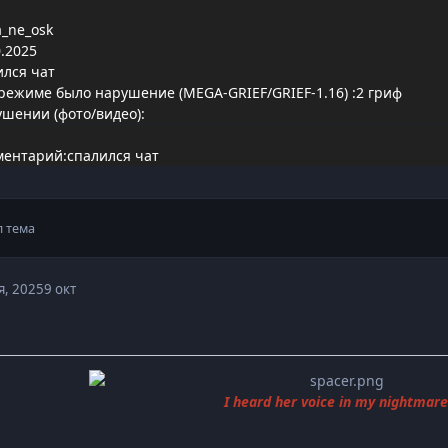
_ne_osk
.2025
ился чат
режиме было нарушение (MEGA-GRIEF/GRIEF-1.16)
:2 гриф
ушении (фото/видео):
ентарий:спалился чат
 тема
я, 2025
9 окт
I heard her voice in my nightmare