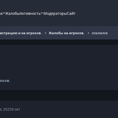
ла
Жалобы
Активность
Модераторы
Сайт
страцию и на игроков.
Жалобы на игроков.
спалился
оков.
я, 2025
9 окт