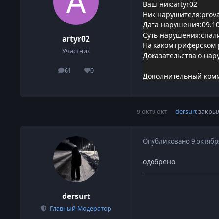
Ваш ник:artyr02
Ник нарушителя:prova
Дата нарушения:09.10
Суть нарушения:спал
artyr02
На каком гриферском 
Участник
Доказательства о нар
61
0
сообщения
Репутация
Дополнительный комм
9 окт
9 окт
dersurt
закрыл
Опубликовано
9 октябр
одобрено
dersurt
Главный Модератор