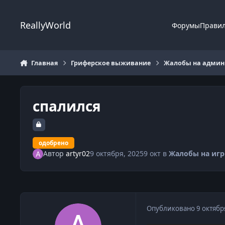
Перейти к содержанию
ReallyWorld
Форумы
Прави
Главная
Гриферское выживание
Жалобы на админи
спалился
одобрено
Автор
artyr02
9 октября, 2025
9 окт
в
Жалобы на игр
Опубликовано
9 октябр