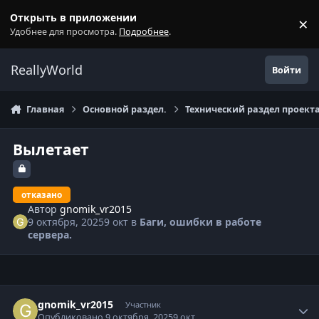
Перейти к содержанию
Открыть в приложении
×
С
Удобнее для просмотра.
Подробнее
.
ReallyWorld
Войти
Главная
Основной раздел.
Технический раздел проекта
Вылетает
отказано
Автор
gnomik_vr2015
9 октября, 2025
9 окт
в
Баги, ошибки в работе
сервера.
Статистика автора
gnomik_vr2015
Участник
Опубликовано
9 октября, 2025
9 окт