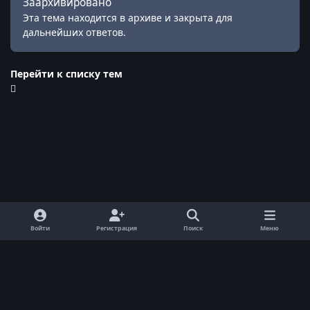
Заархивировано
Эта тема находится в архиве и закрыта для
дальнейших ответов.
Перейти к списку тем
Войти
Регистрация
Поиск
Меню
Обратная связь
Cookie-файлы
© ReallyWorld. Все права защищены.
Powered by
Invision Community