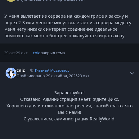
У меня вылетает из сервера на каждом грифе я захожу и
через 2-3 или меньше минут вылетает из сервера модов у
меня нету никаких интернет соединение идеальное
помогите как можно быстрее пожалуйста я играть хочу
29 окт
29 окт
cnic
закрыл тема
Статистика автора
cnic
Главный Модератор
Опубликовано
29 октября, 2025
29 окт
Здравствуйте!
Отказано. Администрация знает. Ждите фикс.
Хорошего дня и отличного настроения, спасибо за то, что
Вы с нами!
С уважением, администрация ReallyWorld.