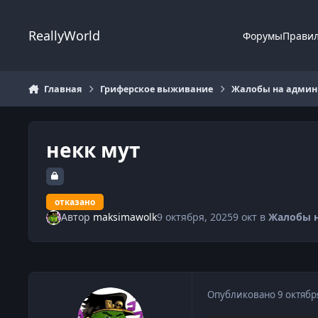
Перейти к содержанию
ReallyWorld
Форумы
Прави
Главная
Гриферское выживание
Жалобы на админи
некк мут
отказано
Автор
maksimawolk
9 октября, 2025
9 окт
в
Жалобы 
Опубликовано
9 октябр