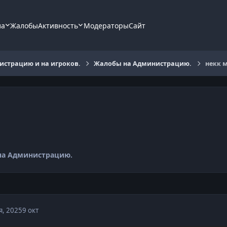
ла
Жалобы
Активность
Модераторы
Сайт
страцию и на игроков.
Жалобы на Администрацию.
некк 
на Администрацию.
я, 2025
9 окт