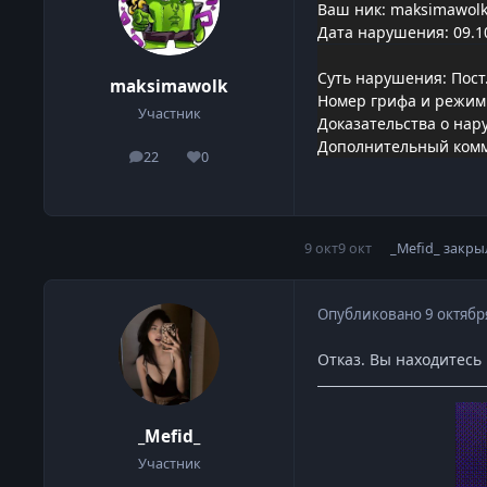
Ваш ник: maksimawol
Дата нарушения: 09.1
Суть нарушения: Пост
maksimawolk
Номер грифа и режим
Участник
Доказательства о нар
Дополнительный коммен
22
0
сообщения
Репутация
9 окт
9 окт
_Mefid_
закры
Опубликовано
9 октябр
Отказ. Вы находитесь 
_Mefid_
Участник