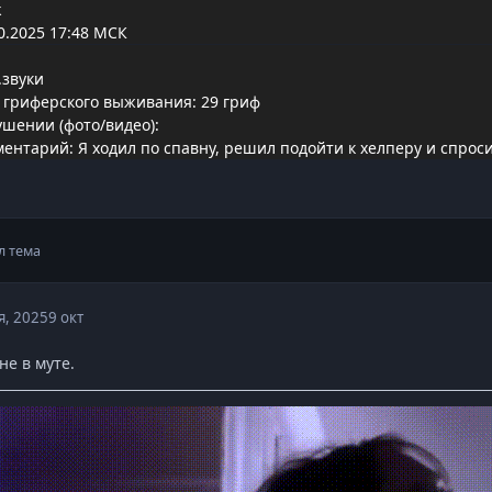
k
0.2025 17:48 МСК
.звуки
 гриферского выживания: 29 гриф
ушении (фото/видео):
тарий: Я ходил по спавну, решил подойти к хелперу и спросить 
л тема
я, 2025
9 окт
не в муте.