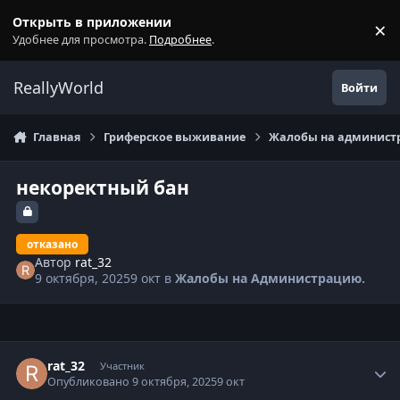
Перейти к содержанию
Открыть в приложении
×
С
Удобнее для просмотра.
Подробнее
.
ReallyWorld
Войти
Главная
Гриферское выживание
Жалобы на администр
некоректный бан
отказано
Автор
rat_32
9 октября, 2025
9 окт
в
Жалобы на Администрацию.
Статистика автора
rat_32
Участник
Опубликовано
9 октября, 2025
9 окт