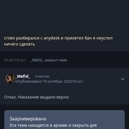
стоял разбирался с anydesk и прилетел бан я неуспел
ничего сделать
10 окт
10 окт
_Mefid_
закрыл тема
Статистика автора
_Mefid_
Участник
Опубликовано
10 октября, 2025
10 окт
Отказ. Наказание выдано верно.
Заархивировано
Эта тема находится в архиве и закрыта для