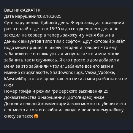
Ваш ник:A2KAT1K
Дата нарушения:08.10.2025
Суть нарушения: Добрый день. Вчера заходил последний
раз в онлайн где то в 18:30 и до сегоднешнего дня я не
заходил на сервер а теперь захожу и у меня баны на
данных аккаунтов типо тим с софтом. Друг который живёт
подо мной пришёл в школу сегодня и говорит что ему
забанили все его аккаунты я испугался что и мои могли
забанить так и случилось. Я его просто в дом добавил а
меня за это забанили чтоли? Забаньте все его акки а
именно drugsnasofte, Shadowondrugs, Vasya_Vpotoke,
kAysdwkRg это все вроде как его ники а мои разбаньте я не
софт
Номер грифа и режим гриферского выживания:25
Доказательства о нарушении (фото/видео):ниже
Дополнительный комментарий:если можно то уберите его
с рг моего а то я его забанил визде и вечером ему кабину
снесу за такое
😡