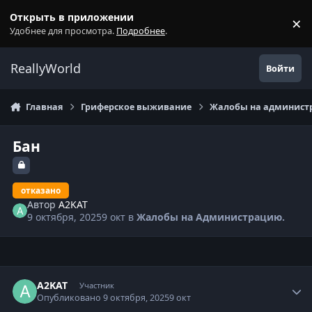
Перейти к содержанию
Открыть в приложении
×
С
Удобнее для просмотра.
Подробнее
.
ReallyWorld
Войти
Главная
Гриферское выживание
Жалобы на администр
Бан
отказано
Автор
A2KAT
9 октября, 2025
9 окт
в
Жалобы на Администрацию.
Статистика автора
A2KAT
Участник
Опубликовано
9 октября, 2025
9 окт