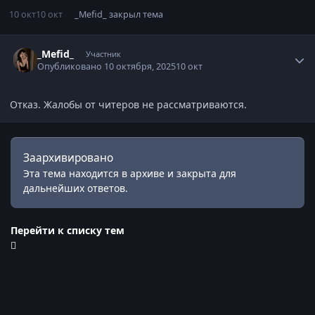
10 окт
10 окт
_Mefid_
закрыл тема
Статистика автора
_Mefid_
Участник
Опубликовано
10 октября, 2025
10 окт
Отказ. Жалобы от читеров не рассматриваются.
Заархивировано
Эта тема находится в архиве и закрыта для
дальнейших ответов.
Перейти к списку тем