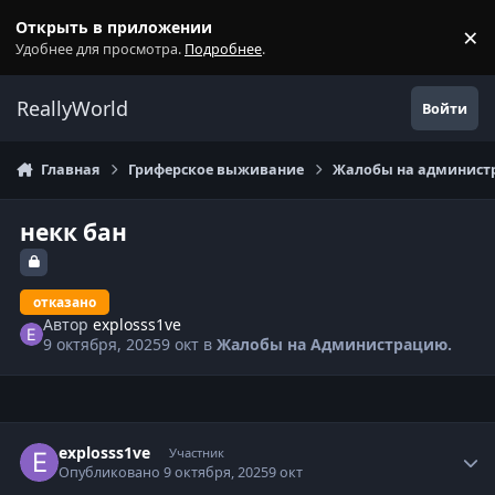
Перейти к содержанию
Открыть в приложении
×
С
Удобнее для просмотра.
Подробнее
.
ReallyWorld
Войти
Главная
Гриферское выживание
Жалобы на администр
некк бан
отказано
Автор
explosss1ve
9 октября, 2025
9 окт
в
Жалобы на Администрацию.
Статистика автора
explosss1ve
Участник
Опубликовано
9 октября, 2025
9 окт