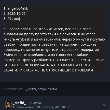
1. angeloc4ekk
2. 2025-10-07
3. 29 гриф
4.
5. Собрал себе инвентарь из китов, пошел на спавн
вызвали на прову просто так я не пехался. я не успел
кинуть AnyDesk и меня забанили. через 5 минут я покупаю
разбан, поидее после разбана я не должен проходить
проверку, но меня не отпустили с проверки. модератор
Zwiex если не ошибаюсь, и он снова меня забанил
повторно. Прошу разбанить ПОТОМУ ЧТО Я КУПИЛ СРАЗУ
РАЗБАН ПОСЛЕ КОРР БАНА, А ПОТОМ МЕНЯ СНОВА
ЗАБАНИЛИ СРАЗУ ЖЕ НЕ ОТПУСТИВШИ С ПРОВЕРКИ
10 окт
10 окт
_Mefid_
закрыл тема
Статистика автора
_Mefid_
Участник
Опубликовано
10 октября, 2025
10 окт