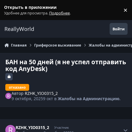
Перейти к содержанию
Открыть в приложении
×
С
Удобнее для просмотра.
Подробнее
.
ReallyWorld
Войти
Главная
Гриферское выживание
Жалобы на администр
БАН на 50 дней (я не успел отправить
код AnyDesk)
отказано
Автор
RZHK_YIO0315_2
9 октября, 2025
9 окт
в
Жалобы на Администрацию.
Статистика автора
RZHK_YIO0315_2
Участник