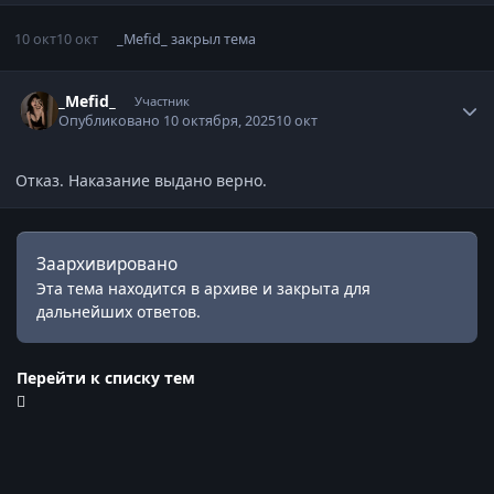
10 окт
10 окт
_Mefid_
закрыл тема
Статистика автора
_Mefid_
Участник
Опубликовано
10 октября, 2025
10 окт
Отказ. Наказание выдано верно.
Заархивировано
Эта тема находится в архиве и закрыта для
дальнейших ответов.
Перейти к списку тем