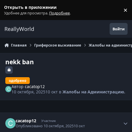
Перейти к содержанию
Открыть в приложении
×
С
Удобнее для просмотра.
Подробнее
.
ReallyWorld
Войти
Главная
Гриферское выживание
Жалобы на администр
nekk ban
одобрено
Автор
cacatop12
10 октября, 2025
10 окт
в
Жалобы на Администрацию.
Статистика автора
cacatop12
Участник
Опубликовано
10 октября, 2025
10 окт