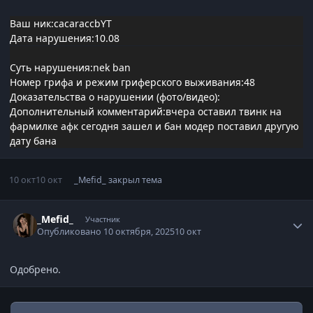
Ваш ник:cacaraccbYT
Дата нарушения:10.08
Суть нарушения:nek ban
Номер грифа и режим гриферского выживания:48
Доказательства о нарушении (фото/видео):
Дополнительный комментарий:вчера оставил твинк на
фармилке афк сегодня зашел и бан модер поставил другую
дату бана
10 окт
10 окт
_Mefid_
закрыл тема
Статистика автора
_Mefid_
Участник
Опубликовано
10 октября, 2025
10 окт
Одобрено.