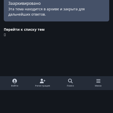
Заархивировано
Эта тема находится в архиве и закрыта для
дальнейших ответов.
Перейти к списку тем
Войти
Регистрация
Поиск
Меню
Обратная связь
Cookie-файлы
© ReallyWorld. Все права защищены.
Powered by
Invision Community