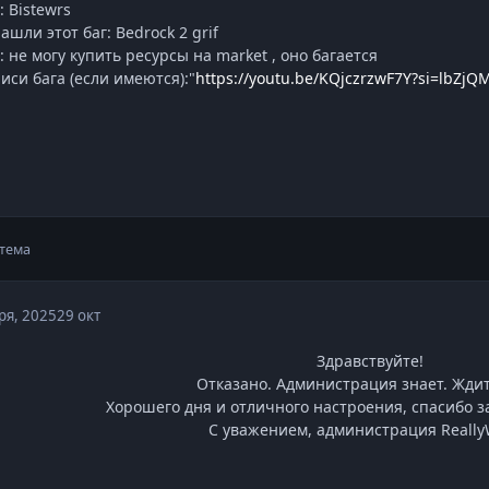
 Bistewrs
шли этот баг: Bedrock 2 grif
 не могу купить ресурсы на market , оно багается
си бага (если имеются):"
https://youtu.be/KQjczrzwF7Y?si=lbZj
тема
ря, 2025
29 окт
Здравствуйте!
Отказано. Администрация знает. Ждит
Хорошего дня и отличного настроения, спасибо за
С уважением, администрация Really