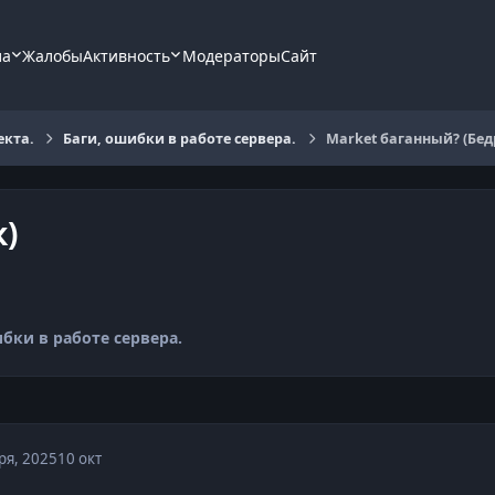
ла
Жалобы
Активность
Модераторы
Сайт
екта.
Баги, ошибки в работе сервера.
Market баганный? (Бед
)
бки в работе сервера.
ря, 2025
10 окт