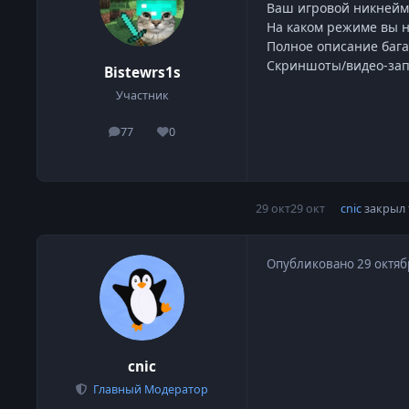
Ваш игровой никнейм:
На каком режиме вы на
Полное описание бага:
Скриншоты/видео-запи
Bistewrs1s
Участник
77
0
сообщения
Репутация
29 окт
29 окт
cnic
закрыл 
Опубликовано
29 октяб
cnic
Главный Модератор