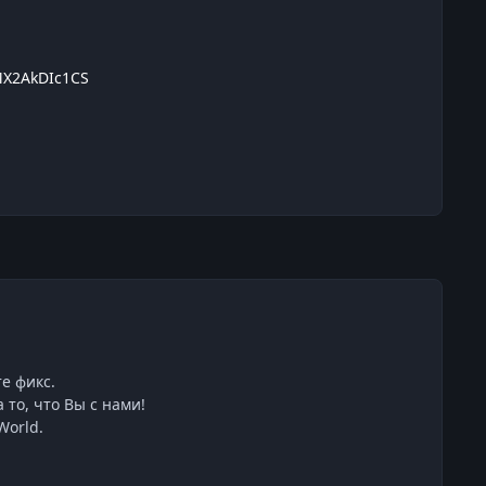
QMX2AkDIc1CS
е фикс.
 то, что Вы с нами!
World.