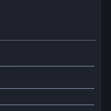
━━━━━━━━━━━━━━━━━━━━━━━━━━━━━━━━━━━━━━━━━━━━━━━━
━━━━━━━━━━━━━━━━━━━━━━━━━━━━━━━━━━━━━━━━━━━━━━━━
━━━━━━━━━━━━━━━━━━━━━━━━━━━━━━━━━━━━━━━━━━━━━━━━