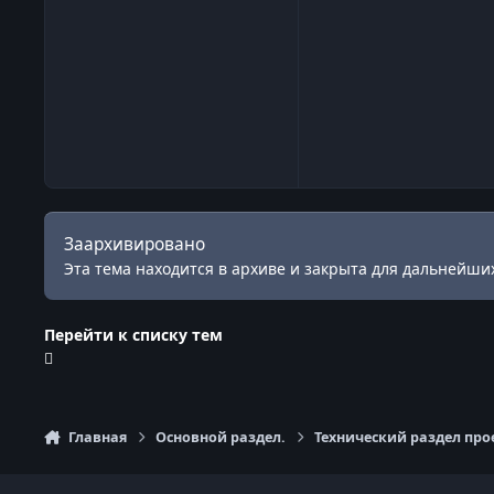
Заархивировано
Эта тема находится в архиве и закрыта для дальнейших
Перейти к списку тем
Главная
Основной раздел.
Технический раздел про