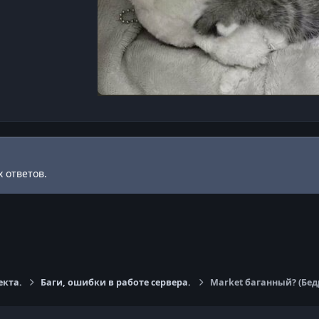
 ответов.
екта.
Баги, ошибки в работе сервера.
Market баганный? (Бед