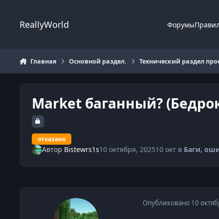
Перейти к содержанию
ReallyWorld
Форумы
Прави
Главная
Основной раздел.
Технический раздел про
Market баганный? (Бедрок
отказано
Автор
Bistewrs1s
10 октября, 2025
10 окт
в
Баги, оши
Опубликовано
10 октяб