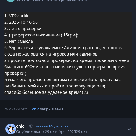
1. VTSvladik
2. 2025-10-16:58
3. лив с проверки
4. (гриферское выживание) 15гриф
5. нет смысла
6. Здравствуйте уважаемые Администраторы, я пришел
сюда не жаловатся на игроков или админов,
а просить повторной проверки, во время проверки у меня
был пинг 600+ иза чего меня кикнуло с сервера во время
проверки(
и иза чего произошел автоматический бан. прошу вас
разбанить мой акк и пройти проверку еще раз)
спасибо большое за уделеное время) ?3
29 окт
29 окт
cnic
закрыл тема
Статистика автора
cnic
Главный Модератор
Опубликовано
29 октября, 2025
29 окт