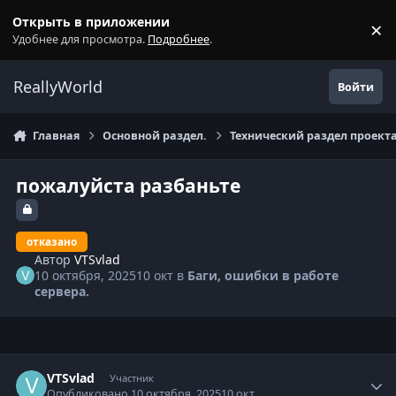
Перейти к содержанию
Открыть в приложении
×
С
Удобнее для просмотра.
Подробнее
.
ReallyWorld
Войти
Главная
Основной раздел.
Технический раздел проекта
пожалуйста разбаньте
отказано
Автор
VTSvlad
10 октября, 2025
10 окт
в
Баги, ошибки в работе
сервера.
Статистика автора
VTSvlad
Участник
Опубликовано
10 октября, 2025
10 окт