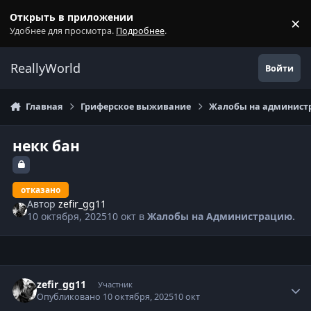
Перейти к содержанию
Открыть в приложении
×
С
Удобнее для просмотра.
Подробнее
.
ReallyWorld
Войти
Главная
Гриферское выживание
Жалобы на администр
некк бан
отказано
Автор
zefir_gg11
10 октября, 2025
10 окт
в
Жалобы на Администрацию.
Статистика автора
zefir_gg11
Участник
Опубликовано
10 октября, 2025
10 окт