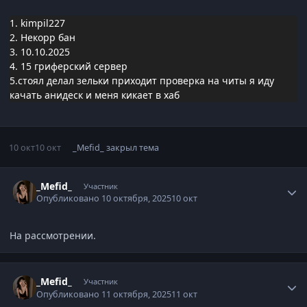
1. kimpil227
2. Некорр бан
3. 10.10.2025
4. 15 гриферский сервер
5.стоял делал зельки приходит проверка на читы я иду
качать анидеск и меня кикает в хаб
10 окт
10 окт
_Mefid_
закрыл тема
Статистика автора
_Mefid_
Участник
Опубликовано
10 октября, 2025
10 окт
На рассмотрении.
Статистика автора
_Mefid_
Участник
Опубликовано
11 октября, 2025
11 окт