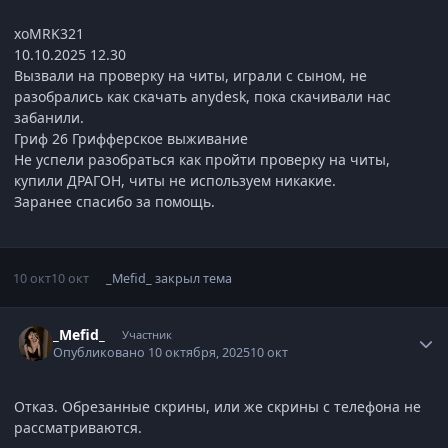
xoMRK321
10.10.2025 12.30
Вызвали на проверку на читы, играли с сыном, не
разобрались как скачать anydesk, пока скачивали нас
забанили.
Гриф 26 Грифферское выживание
Не успели разобраться как пройти проверку на читы,
купили ДРАГОН, читы не используем никакие.
Заранее спасибо за помощь.
10 окт
10 окт
_Mefid_
закрыл тема
Статистика автора
_Mefid_
Участник
Опубликовано
10 октября, 2025
10 окт
Отказ. Обрезанные скрины, или же скрины с телефона не
рассматриваются.