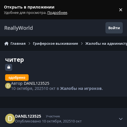
Перейти к содержанию
Открыть в приложении
×
С
Удобнее для просмотра.
Подробнее
.
ReallyWorld
Войти
Главная
Гриферское выживание
Жалобы на администр
читер
одобрено
Автор
DANIL123525
10 октября, 2025
10 окт
в
Жалобы на игроков.
Статистика автора
DANIL123525
Участник
Опубликовано
10 октября, 2025
10 окт