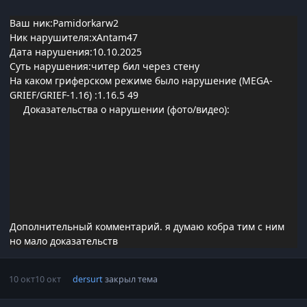
Ваш ник:Pamidorkarw2
Ник нарушителя:xAntam47
Дата нарушения:10.10.2025
Суть нарушения:читер бил через стену
На каком гриферском режиме было нарушение (MEGA-
GRIEF/GRIEF-1.16)
:1.16.5 49
Доказательства о нарушении (фото/видео):
Дополнительный комментарий. я думаю кобра тим с ним
но мало доказательств
10 окт
10 окт
dersurt
закрыл тема
Статистика автора