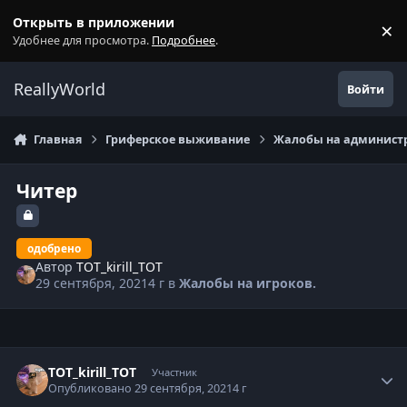
Перейти к содержанию
Открыть в приложении
×
С
Удобнее для просмотра.
Подробнее
.
ReallyWorld
Войти
Главная
Гриферское выживание
Жалобы на администр
Читер
одобрено
Автор
TOT_kirill_TOT
29 сентября, 2021
4 г
в
Жалобы на игроков.
Статистика автора
TOT_kirill_TOT
Участник
Опубликовано
29 сентября, 2021
4 г