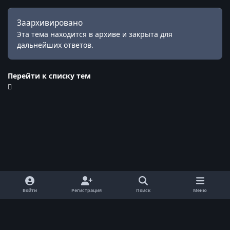
Заархивировано
Эта тема находится в архиве и закрыта для
дальнейших ответов.
Перейти к списку тем
Войти
Регистрация
Поиск
Меню
Обратная связь
Cookie-файлы
© ReallyWorld. Все права защищены.
Powered by
Invision Community