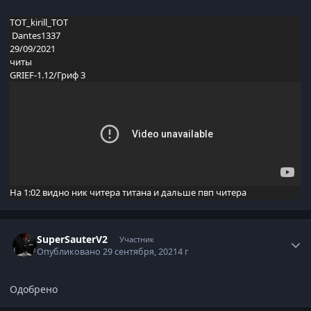
TOT_kirill_TOT
Dantes1337
29/09/2021
читы
GRIEF-1.12/Гриф 3
На 1:02 видно ник читера титана и дальше пвп читера
Статистика автора
SuperSauterV2
Участник
Опубликовано
29 сентября, 2021
4 г
Одобрено