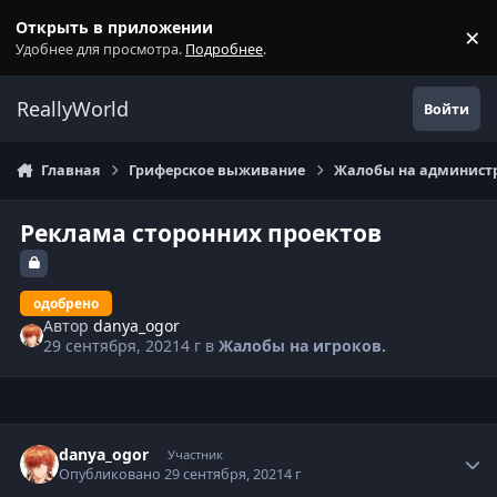
Перейти к содержанию
Открыть в приложении
×
С
Удобнее для просмотра.
Подробнее
.
ReallyWorld
Войти
Главная
Гриферское выживание
Жалобы на администр
Реклама сторонних проектов
одобрено
Автор
danya_ogor
29 сентября, 2021
4 г
в
Жалобы на игроков.
Статистика автора
danya_ogor
Участник
Опубликовано
29 сентября, 2021
4 г