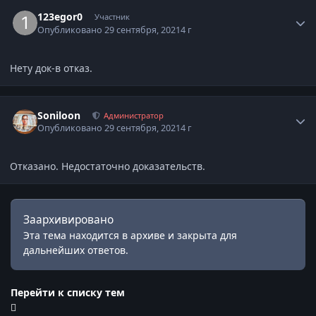
Статистика автора
123egor0
Участник
Опубликовано
29 сентября, 2021
4 г
Нету док-в отказ.
Статистика автора
Soniloon
Администратор
Опубликовано
29 сентября, 2021
4 г
Отказано. Недостаточно доказательств.
Заархивировано
Эта тема находится в архиве и закрыта для
дальнейших ответов.
Перейти к списку тем