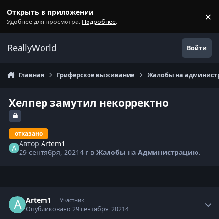
Перейти к содержанию
Открыть в приложении
×
С
Удобнее для просмотра.
Подробнее
.
ReallyWorld
Войти
Главная
Гриферское выживание
Жалобы на администр
Хелпер замутил некорректно
отказано
Автор
Artem1
29 сентября, 2021
4 г
в
Жалобы на Администрацию.
Статистика автора
Artem1
Участник
Опубликовано
29 сентября, 2021
4 г