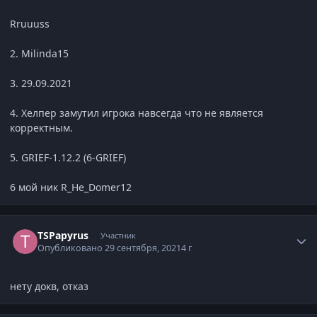
Rruuuss
2. Milinda15
3. 29.09.2021
4. Хелпер замутил игрока навсегда что не является
корректным.
5. GRIEF-1.12.2 (6-GRIEF)
6 мой ник R_He_Domer12
Статистика автора
TSPapyrus
Участник
Опубликовано
29 сентября, 2021
4 г
нету докв, отказ