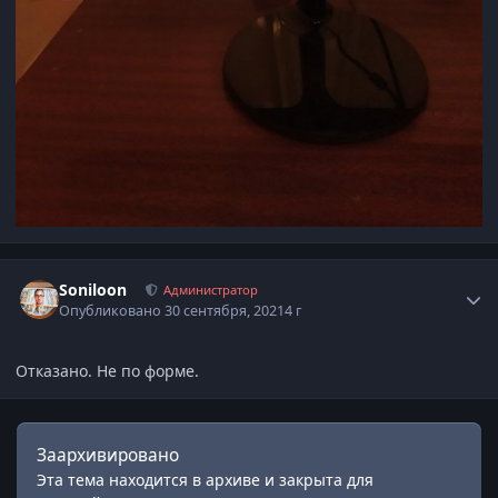
Статистика автора
Soniloon
Администратор
Опубликовано
30 сентября, 2021
4 г
Отказано. Не по форме.
Заархивировано
Эта тема находится в архиве и закрыта для