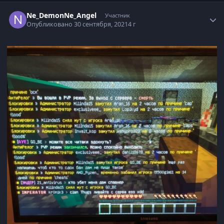
Статистика автора
Ne_DemonNe_Angel
Участник
Опубликовано
30 сентября, 2021
4 г