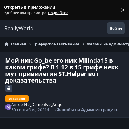
Перейти к содержанию
Открыть в приложении
×
С
Удобнее для просмотра.
Подробнее
.
ReallyWorld
Войти
Главная
Гриферское выживание
Жалобы на администр
Мой ник Go_be его ник Milinda15 в
каком грифе? В 1.12 в 15 грифе некк
мут привилегия ST.Helper вот
доказательства
отказано
Автор
Ne_DemonNe_Angel
30 сентября, 2021
4 г
в
Жалобы на Администрацию.