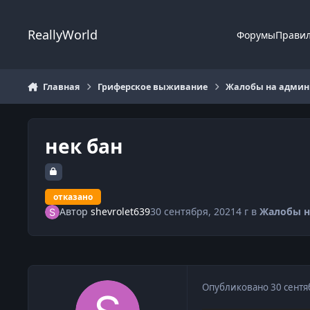
Перейти к содержанию
ReallyWorld
Форумы
Прави
Главная
Гриферское выживание
Жалобы на админи
нек бан
отказано
Автор
shevrolet639
30 сентября, 2021
4 г
в
Жалобы н
Опубликовано
30 сентя