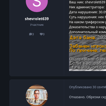
Ваш ник: shevrolet639
Ник администратора: 
Дата нарушения: 30.0
Суть нарушения: нек
shevrolet639
На каком гриферском 
Участник
Доказательства о нар
Дополнительный ком
3
0
сообщения
Репутация
Опубликовано
30 сентя
Отказано. Обрезки ск