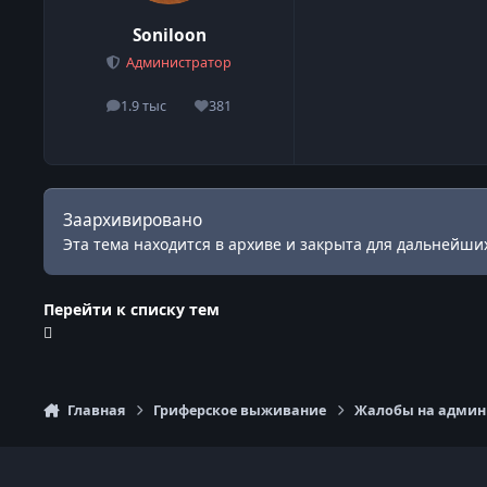
Soniloon
Администратор
1.9 тыс
381
сообщения
Репутация
Заархивировано
Эта тема находится в архиве и закрыта для дальнейших
Перейти к списку тем
Главная
Гриферское выживание
Жалобы на админи