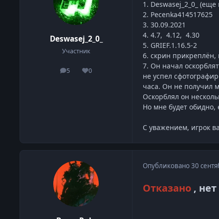
1. Deswasej_2_0_ (еще 
2. Pecenka414517625
3. 30.09.2021
4. 4.7, 4.12, 4.30
Deswasej_2_0_
5. GRIEF.1.16.5-2
Участник
6. скрин прикреплён,
7. Он начал оскорблят
5
0
сообщения
Репутация
не успел сфотографиро
часа. Он не получил м
Оскорблял он несколь
Но мне будет обидно, 
С уважением, игрок в
Опубликовано
30 сентя
Отказано
, нет