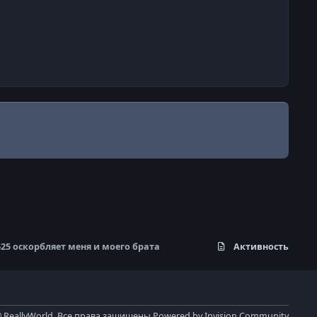
25 оскорбляет меня и моего брата
Активность
 ReallyWorld. Все права защищены.
Powered by
Invision Community