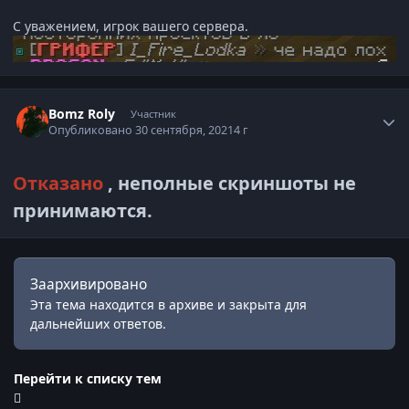
С уважением, игрок вашего сервера.
Статистика автора
Bomz Roly
Участник
Опубликовано
30 сентября, 2021
4 г
Отказано
, неполные скриншоты не
принимаются.
Заархивировано
Эта тема находится в архиве и закрыта для
дальнейших ответов.
Перейти к списку тем