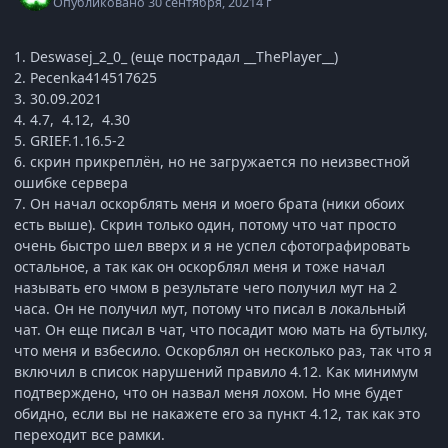
Опубликовано
30 сентября, 2021
4 г
1. Deswasej_2_0_ (еще пострадал __ThePlayer__)
2. Pecenka414517625
3. 30.09.2021
4. 4.7, 4.12, 4.30
5. GRIEF.1.16.5-2
6. скрин прикреплён, но не загружается по неизвестной
ошибке сервера
7. Он начал оскорблять меня и моего брата (ники обоих
есть выше). Скрин только один, потому что чат просто
очень быстро шел вверх и я не успел сфотографировать
остальное, а так как он оскорблял меня и тоже начал
называть его чмом в результате чего получил мут на 2
часа. Он не получил мут, потому что писал в локальный
чат. Он еще писал в чат, что посадит мою мать на бутылку,
что меня и взбесило. Оскорблял он несколько раз, так что я
включил в список нарушений правило 4.12. Как минимум
подтверждено, что он назвал меня лохом. Но мне будет
обидно, если вы не накажете его за пункт 4.12, так как это
переходит все рамки.