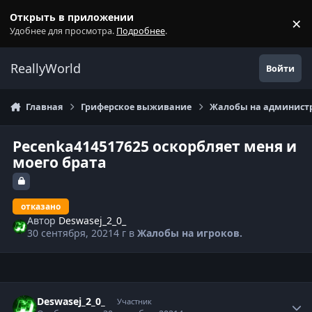
Перейти к содержанию
Открыть в приложении
×
С
Удобнее для просмотра.
Подробнее
.
ReallyWorld
Войти
Главная
Гриферское выживание
Жалобы на администр
Pecenka414517625 оскорбляет меня и
моего брата
отказано
Автор
Deswasej_2_0_
30 сентября, 2021
4 г
в
Жалобы на игроков.
Статистика автора
Deswasej_2_0_
Участник