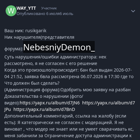
Статистика автора
WAY_YTT
Участник
Опубликовано
6 июля
6 июль
Ваш ник: rusikgarik
Ник нарушителя(представителя
NebesniyDemon_
форума):
Суть нарушения/ошибки администратора: нек
рассмотрено, я не согласен с его решение
Когда это произошло/происходит: бан был выдан
2026-07-
04 21:52, заявка бвла рассмотрена 06.07.2026 в 17:30 где то
Что должен был сделать?
(Администрация форума):Одобрить мою заявку на разбан
Доказательства о нарушении (фото/
видео):
https://yapx.ru/album/d7JN6
https://yapx.ru/album/d7
JPu
https://yapx.ru/album/d7BnD
Дополнительный комментарий, ссылка на жалобу (если
есть): Я категорически не согласен с модерацией. Я не
виноват , что модер не знает или не умеет сварачивать кс,
меня забанили за
Ограничение доступа администрации к