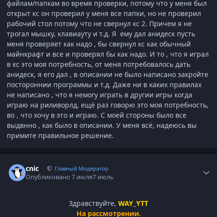
файлам/папкам во время проверки, потому что у меня был
открыт кс он проверил у меня все папки, но не проверил
рабочий стол потому что не свернул кс 2. Причем я не
трогал мышку, клавиауту и т.д. Я ему дал анидеск пусть
меня проверяет как надо , бы свернул кс как обычный
майнкрафт и все и проверял бы как надо. И то , что я играл
в кс это моя потребность, от меня потребовалось дать
анидеск, я его дал , в описании не было написано закройте
постороннии программы и т.д. Даже ни в каких правилах
не написано , что я немогу играть в другии игры когда
играю на риливорлд, ещё раз говорю это моя потребность,
во , что хочу в это и играю. С моей стороны было все
выдвнно , как было в описании. У меня всё, надеюсь вы
примите правильное решение
.
Статистика автора
cnic
Главный Модератор
Опубликовано
7 июля
7 июль
Здравствуйте,
WAY_YTT
На рассмотрении.