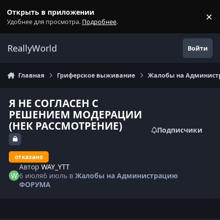
Перейти к содержанию
Открыть в приложении
×
С
Удобнее для просмотра.
Подробнее
.
ReallyWorld
Войти
Главная
Гриферское выживание
Жалобы на Админис
Я НЕ СОГЛАСЕН С
РЕШЕНИЕМ МОДЕРАЦИИ
(НЕК РАССМОТРЕНИЕ)
Подписчики
отказано
Автор
WAY_YTT
6 июля
6 июль
в
Жалобы на Администрацию
ФОРУМА