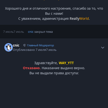
Хорошего дня и отличного настроения, спасибо за то, что
Вы с нами!
С уважением, администрация
Really
World
.
7 июль
7 июль
cnic
закрыл тема
Статистика автора
cnic
Главный Модератор
Опубликовано
7 июля
7 июль
Здравствуйте,
WAY_YTT
Отказано.
Наказание выдано верно.
Вы не выдали права доступа: