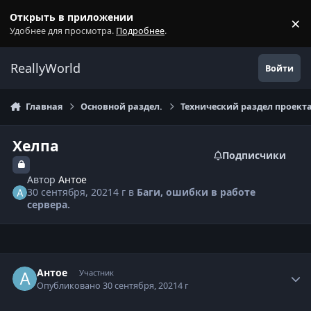
Перейти к содержанию
Открыть в приложении
×
С
Удобнее для просмотра.
Подробнее
.
ReallyWorld
Войти
Главная
Основной раздел.
Технический раздел проекта
Хелпа
Подписчики
Автор
Антое
30 сентября, 2021
4 г
в
Баги, ошибки в работе
сервера.
Статистика автора
Антое
Участник
Опубликовано
30 сентября, 2021
4 г