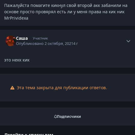
Пажалуйста помагите кикнул свой второй акк забанили на
основе просто провярял есть ли у меня права на кик ник
MrPrividexa
Статистика автора
Саша
Участник
Опубликовано
2 октября, 2021
4 г
это некк кик
Эта тема закрыта для публикации ответов.
Подписчики
Перейти к списку тем