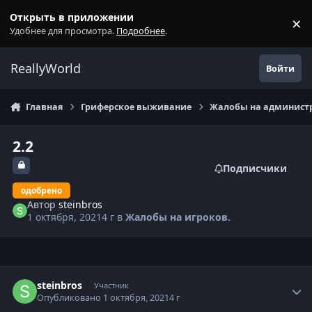
Перейти к содержанию
Открыть в приложении
×
С
Удобнее для просмотра.
Подробнее
.
ReallyWorld
Войти
Главная
Гриферское выживание
Жалобы на администр
2.2
Подписчики
одобрено
Автор
steinbros
1 октября, 2021
4 г
в
Жалобы на игроков.
Статистика автора
steinbros
Участник
Опубликовано
1 октября, 2021
4 г