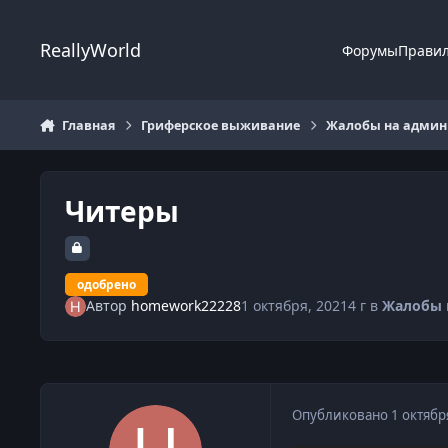
Перейти к содержанию
ReallyWorld
Форумы
Прави
Главная
Гриферское выживание
Жалобы на админи
Читеры
одобрено
Автор
homework22228
1 октября, 2021
4 г
в
Жалобы 
Опубликовано
1 октябр