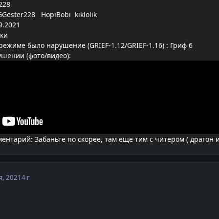
228
Gester228 HopiBobi kiklolik
9.2021
аки
режиме было нарушение (GRIEF-1.12/GRIEF-1.16)
: Гриф 6
ушении (фото/видео):
нтарий: Забаньте по скорее, там еще тим с читером ( драгон и
я, 2021
4 г