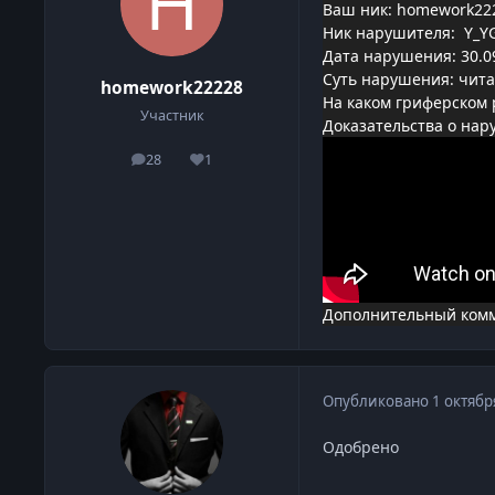
Ваш ник: homework22
Ник нарушителя: Y_YG
Дата нарушения: 30.0
Суть нарушения: чит
homework22228
На каком гриферском 
Участник
Доказательства о нар
28
1
сообщения
Репутация
Дополнительный комме
Опубликовано
1 октябр
Одобрено