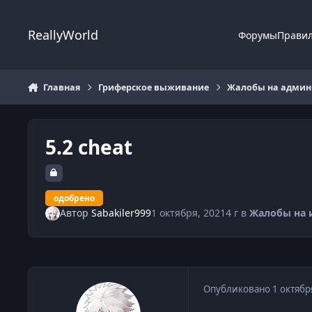
Перейти к содержанию
ReallyWorld
Форумы
Прави
Главная
Гриферское выживание
Жалобы на админи
5.2 cheat
одобрено
Автор
Sabakiler999
1 октября, 2021
4 г
в
Жалобы на 
Опубликовано
1 октябр