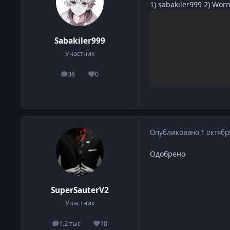
1) sabakiler999 2) Worm
Sabakiler999
Участник
36
0
сообщения
Репутация
Опубликовано
1 октябр
Одобрено
SuperSauterV2
Участник
1.2 тыс
10
сообщения
Репутация