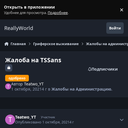
Перейти к содержанию
Открыть в приложении
×
С
Удобнее для просмотра.
Подробнее
.
ReallyWorld
Войти
Главная
Гриферское выживание
Жалобы на администр
Жалоба на TSSans
Подписчики
одобрено
Автор
Teatwo_YT
1 октября, 2021
4 г
в
Жалобы на Администрацию.
Статистика автора
Teatwo_YT
Участник
Опубликовано
1 октября, 2021
4 г