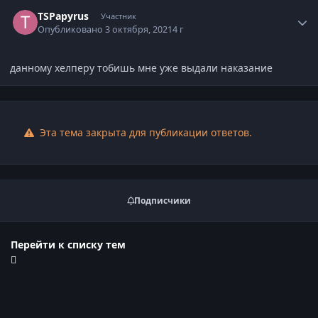
Статистика автора
TSPapyrus
Участник
Опубликовано
3 октября, 2021
4 г
данному хелперу тобишь мне уже выдали наказание
Эта тема закрыта для публикации ответов.
Подписчики
Перейти к списку тем