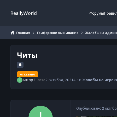
Перейти к содержанию
ReallyWorld
Форумы
Прави
Главная
Гриферское выживание
Жалобы на админи
Читы
отказано
Автор
Iilasse
2 октября, 2021
4 г
в
Жалобы на игрок
Опубликовано
2 октябр