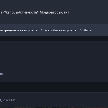
ла
Жалобы
Активность
Модераторы
Сайт
страцию и на игроков.
Жалобы на игроков.
Читы
ов.
я, 2021
4 г