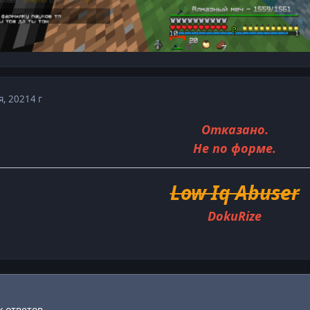
я, 2021
4 г
Отказано.
Не по форме.
Low Iq Abuser
DokuRize
 ответов.