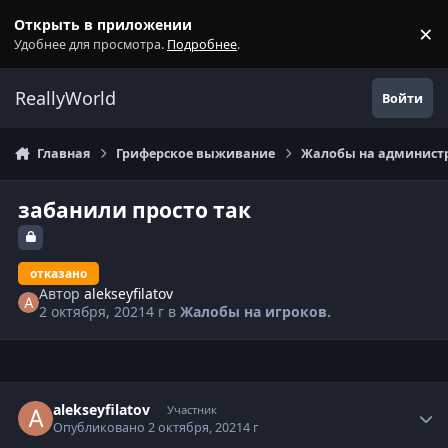
Перейти к содержанию
Открыть в приложении
×
С
Удобнее для просмотра.
Подробнее
.
ReallyWorld
Войти
Главная
Гриферское выживание
Жалобы на администр
забанили просто так
отказано
Автор
alekseyfilatov
2 октября, 2021
4 г
в
Жалобы на игроков.
Статистика автора
alekseyfilatov
Участник
Опубликовано
2 октября, 2021
4 г