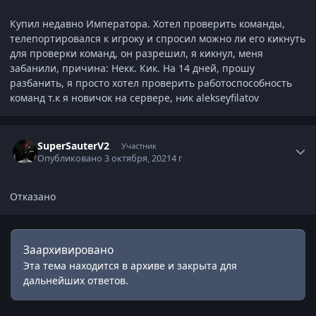
Купил недавно Императора. Хотел проверить команды,
телепортировался к игроку и спросил можно ли его кикнуть
для проверки команд, он разрешил, я кикнул, меня
забанили, причина: Некк. Кик. На 14 дней, прошу
разбанить, я просто хотел проверить работоспособность
команд т.к я новичок на сервере, ник alekseyfilatov
Статистика автора
SuperSauterV2
Участник
Опубликовано
3 октября, 2021
4 г
Отказано
Заархивировано
Эта тема находится в архиве и закрыта для
дальнейших ответов.