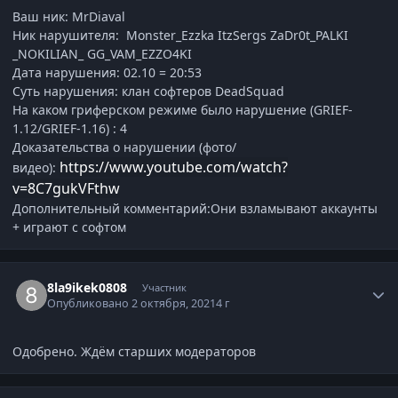
Ваш ник: MrDiaval
Ник нарушителя: Monster_Ezzka ItzSergs ZaDr0t_PALKI
_NOKILIAN_ GG_VAM_EZZO4KI
Дата нарушения: 02.10 = 20:53
Суть нарушения: клан софтеров DeadSquad
На каком гриферском режиме было нарушение (GRIEF-
1.12/GRIEF-1.16)
: 4
Доказательства о нарушении (фото/
https://www.youtube.com/watch?
видео):
v=8C7gukVFthw
Дополнительный комментарий:Они взламывают аккаунты
+ играют с софтом
Статистика автора
8la9ikek0808
Участник
Опубликовано
2 октября, 2021
4 г
Одобрено. Ждём старших модераторов
Статистика автора