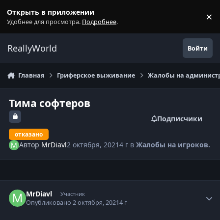
Перейти к содержанию
Открыть в приложении
×
С
Удобнее для просмотра.
Подробнее
.
ReallyWorld
Войти
Главная
Гриферское выживание
Жалобы на администр
Тима софтеров
Подписчики
отказано
Автор
MrDiavl
2 октября, 2021
4 г
в
Жалобы на игроков.
Статистика автора
MrDiavl
Участник
Опубликовано
2 октября, 2021
4 г