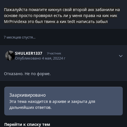
Пажалуйста помагите кикнул свой второй акк забанили на
основе просто провярял есть ли у меня права на кик ник
MrPrividexa это был твинк а кик tedt написать забыл
7 месяцев спустя...
Статистика автора
SHULKER1337
Участник
Опубликовано
4 мая, 2022
4 г
Отказано. Не по форме.
Заархивировано
Эта тема находится в архиве и закрыта для
дальнейших ответов.
Перейти к списку тем