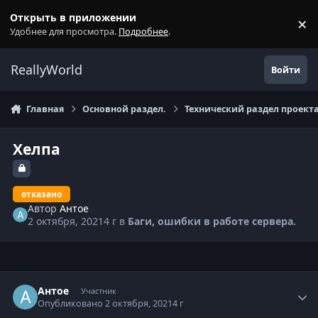
Перейти к содержанию
Открыть в приложении
×
С
Удобнее для просмотра.
Подробнее
.
ReallyWorld
Войти
Главная
Основной раздел.
Технический раздел проекта
Хелпа
отказано
Автор
Антое
2 октября, 2021
4 г
в
Баги, ошибки в работе сервера.
Статистика автора
Антое
Участник
Опубликовано
2 октября, 2021
4 г