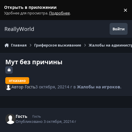
Перейти к содержанию
Открыть в приложении
×
С
Удобнее для просмотра.
Подробнее
.
ReallyWorld
Войти
Главная
Гриферское выживание
Жалобы на администр
Мут без причины
отказано
Автор
Гость
3 октября, 2021
4 г
в
Жалобы на игроков.
Гость
Гость
Опубликовано
3 октября, 2021
4 г