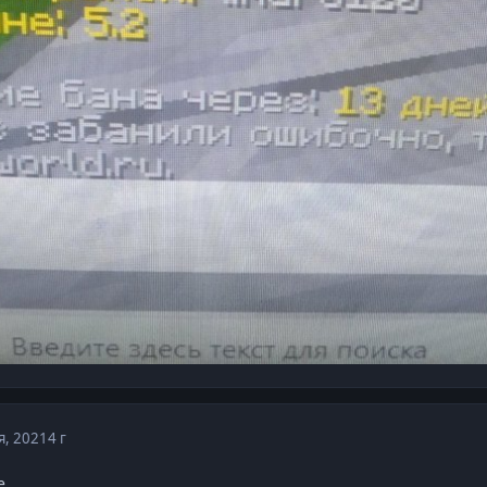
я, 2021
4 г
е.