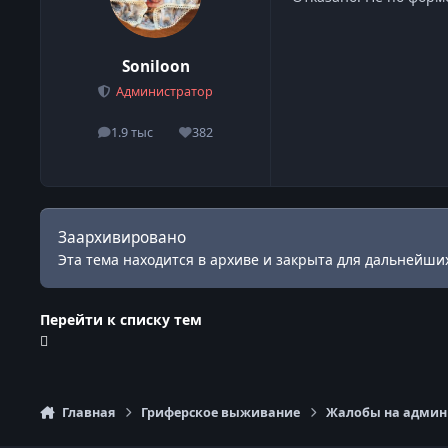
Soniloon
Администратор
1.9 тыс
382
сообщения
Репутация
Заархивировано
Эта тема находится в архиве и закрыта для дальнейших
Перейти к списку тем
Главная
Гриферское выживание
Жалобы на админи