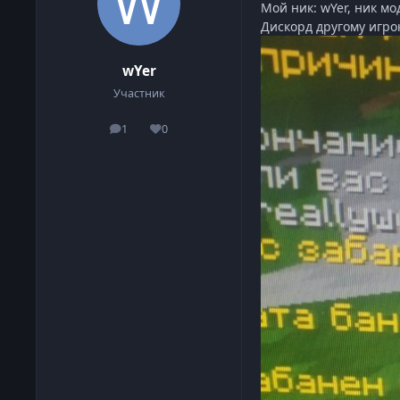
Мой ник: wYer, ник мо
Дискорд другому игрок
wYer
Участник
1
0
сообщения
Репутация