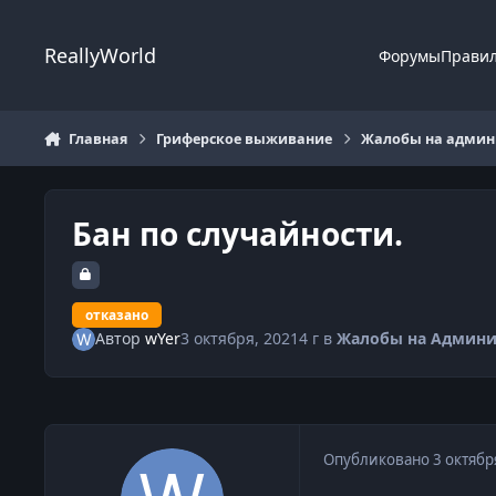
Перейти к содержанию
ReallyWorld
Форумы
Прави
Главная
Гриферское выживание
Жалобы на админи
Бан по случайности.
отказано
Автор
wYer
3 октября, 2021
4 г
в
Жалобы на Админи
Опубликовано
3 октябр