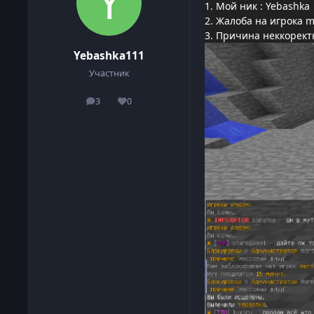
1. Мой ник : Yebashka
2. Жалоба на игрока 
3. Причина неккорект
Yebashka111
Участник
3
0
сообщения
Репутация