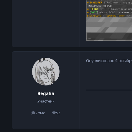
Опубликовано
4 октябр
Regalia
Участник
2 тыс
52
сообщения
Репутация