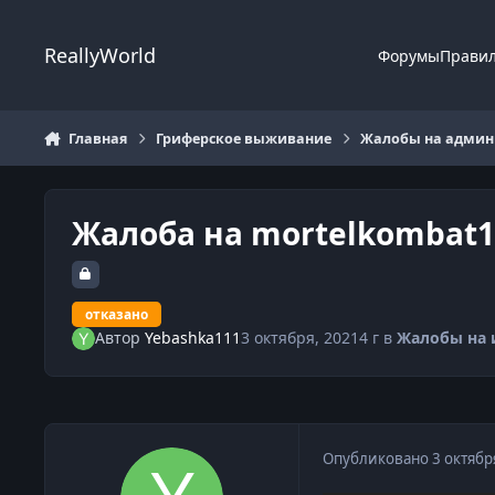
Перейти к содержанию
ReallyWorld
Форумы
Прави
Главная
Гриферское выживание
Жалобы на админи
Жалоба на mortelkombat1
отказано
Автор
Yebashka111
3 октября, 2021
4 г
в
Жалобы на 
Опубликовано
3 октябр