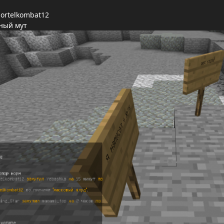
mortelkombat12
ный мут