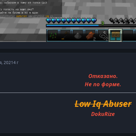
я, 2021
4 г
Отказано.
Не по форме.
Low Iq Abuser
DokuRize